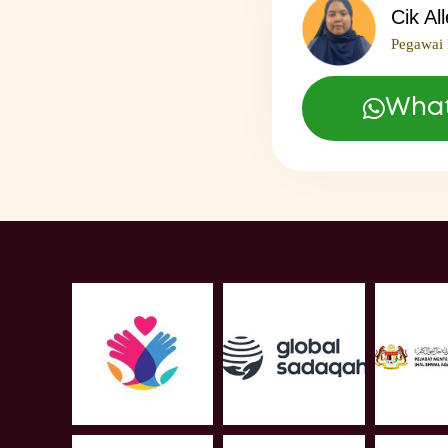
Cik Al
Pegawai 
Wha