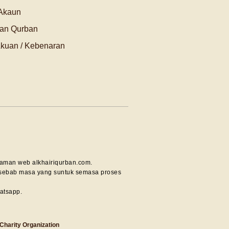
 Akaun
an Qurban
Akuan / Kebenaran
laman web alkhairiqurban.com.
as sebab masa yang suntuk semasa proses
hatsapp.
 Charity Organization