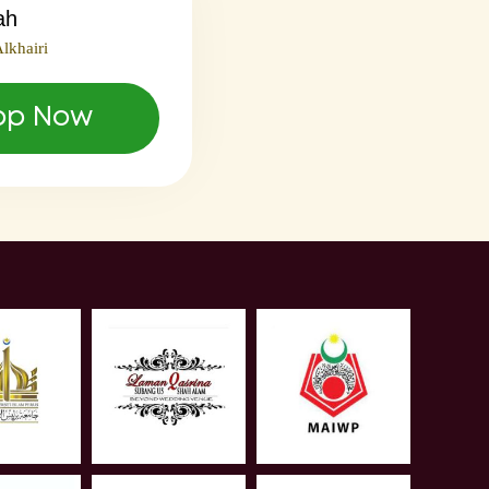
ah
lkhairi
pp Now