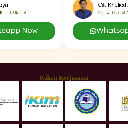
leya
Cik Khalied
Rasmi Alkhairi
Pegawai Rasmi A
tsapp Now
Whatsa
Rakan Kerjasama