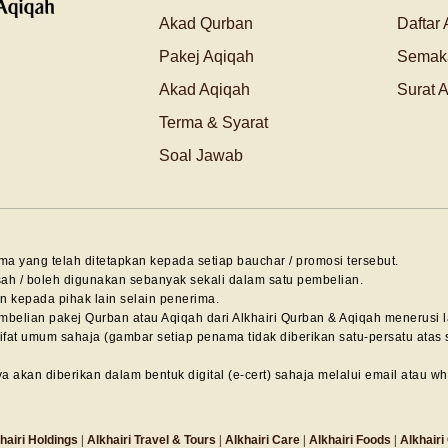
Akad Qurban
Daftar
Pakej Aqiqah
Semak
Akad Aqiqah
Surat 
Terma & Syarat
Soal Jawab
rma yang telah ditetapkan kepada setiap bauchar / promosi tersebut.
sah / boleh digunakan sebanyak sekali dalam satu pembelian.
an kepada pihak lain selain penerima.
belian pakej Qurban atau Aqiqah dari Alkhairi Qurban & Aqiqah menerusi 
rsifat umum sahaja (gambar setiap penama tidak diberikan satu-persatu at
a akan diberikan dalam bentuk digital (e-cert) sahaja melalui email atau w
hairi Holdings
|
Alkhairi Travel & Tours
|
Alkhairi Care
|
Alkhairi Foods
|
Alkhairi