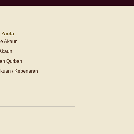
 Anda
ke Akaun
 Akaun
an Qurban
Akuan / Kebenaran