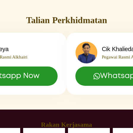
Talian Perkhidmatan
leya
Cik Khalied
Rasmi Alkhairi
Pegawai Rasmi A
tsapp Now
Whatsa
Rakan Kerjasama