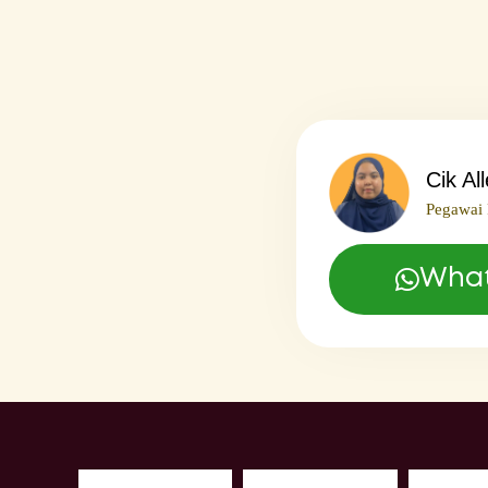
Cik Al
Pegawai 
Wha