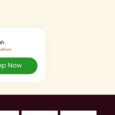
ah
lkhairi
pp Now