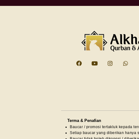
Terma & Penafian
Baucar / promosi tertakluk kepada te
Setiap baucar yang diberikan hanya 
Baucar tidak boleh dikongsi / diberik