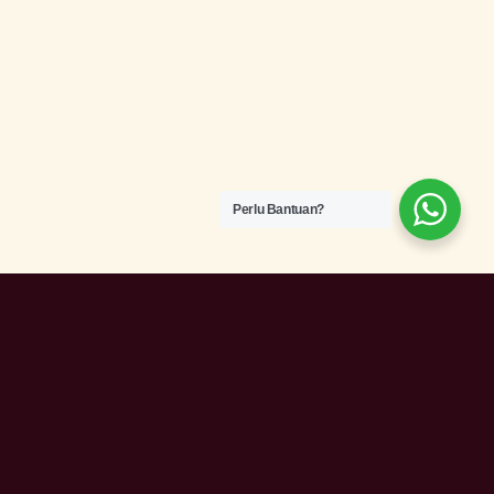
Perlu Bantuan?
Qurban Luar Negara
Sebagai alternatif kepada yang kurang
berkemampuan, boleh melaksanakan ibadah qurban