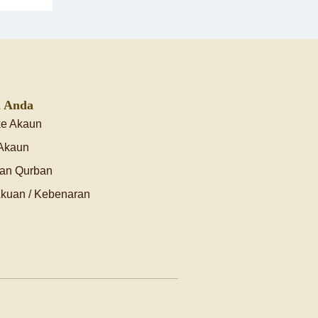
 Anda
ke Akaun
 Akaun
an Qurban
Akuan / Kebenaran