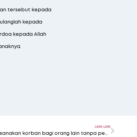
lan tersebut kepada
pulanglah kepada
rdoa kepada Allah
anaknya.
LAIN-LAIN
Bolehkah seseorang melaksanakan korban bagi orang lain tanpa pengetahuannya?