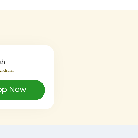
ah
lkhairi
pp Now