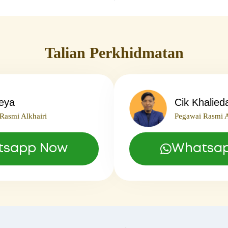
Talian Perkhidmatan
leya
Cik Khalied
Rasmi Alkhairi
Pegawai Rasmi A
tsapp Now
Whatsa