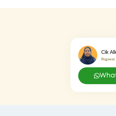
Cik Al
Pegawai 
Wha