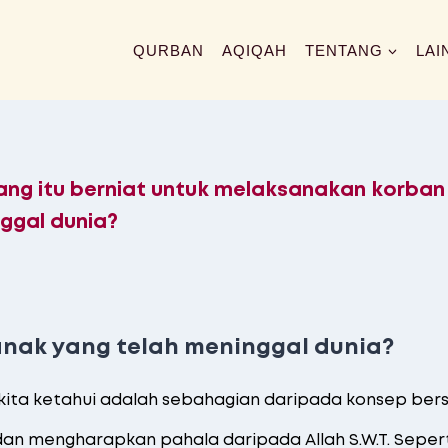
QURBAN
AQIQAH
TENTANG
LAI
ang itu berniat untuk melaksanakan korban
ggal dunia?
anak yang telah meninggal dunia?
 kita ketahui adalah sebahagian daripada konsep be
an mengharapkan pahala daripada Allah S.W.T. Seper