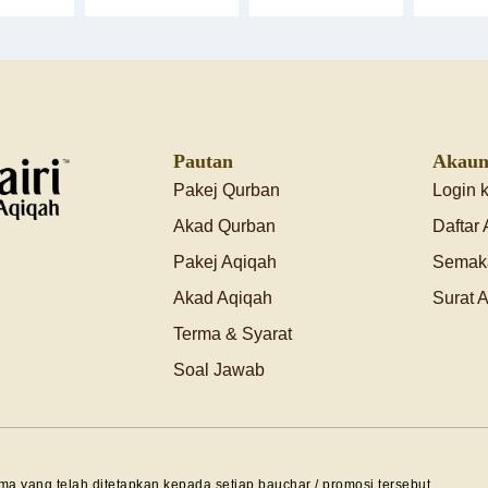
Pautan
Akaun
Pakej Qurban
Login 
Akad Qurban
Daftar
Pakej Aqiqah
Semak
Akad Aqiqah
Surat 
Terma & Syarat
Soal Jawab
rma yang telah ditetapkan kepada setiap bauchar / promosi tersebut.