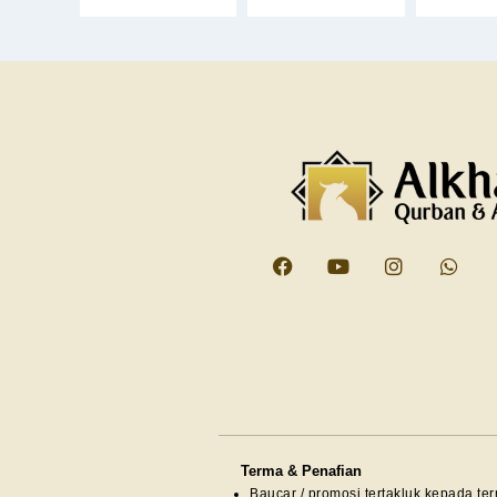
Terma & Penafian
Baucar / promosi tertakluk kepada te