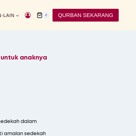
QURBAN SEKARANG
N-LAIN
0
 untuk anaknya
rsedekah dalam
ti amalan sedekah